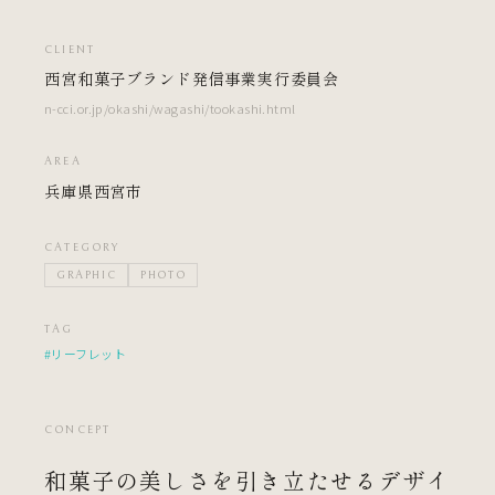
CLIENT
西宮和菓子ブランド発信事業実行委員会
n-cci.or.jp/okashi/wagashi/tookashi.html
AREA
兵庫県西宮市
CATEGORY
GRAPHIC
PHOTO
TAG
#リーフレット
CONCEPT
和菓子の美しさを引き立たせるデザイ