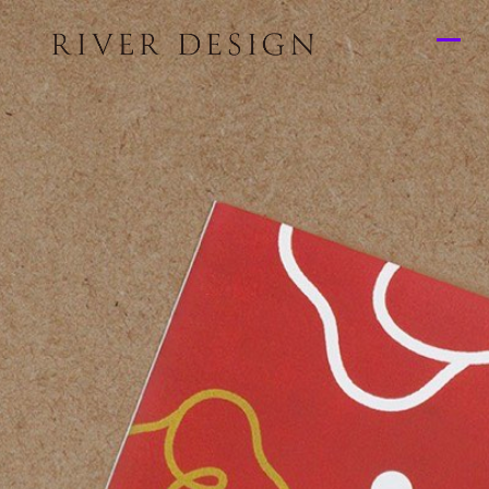
TOP
トップ
WORKS
制作実績
ABOUT US
私たちのこと
OUR SERVICE
できること
WORK FLOW
制作の流れ
CONTACT
お問い合わせ